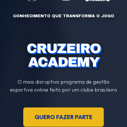
C
O
N
H
E
C
I
M
E
N
T
O
Q
U
E
T
R
A
N
S
F
O
R
M
A
O
J
O
G
O
C
R
U
Z
E
I
R
O
A
C
A
D
E
M
Y
O mais disruptivo programa de gestão
esportiva online feito por um clube brasileiro
QUERO FAZER PARTE